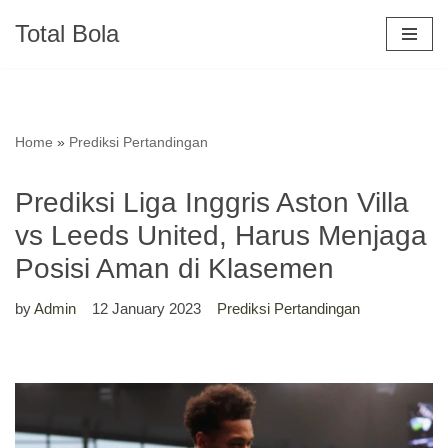
Total Bola
Skip
to
content
Home
»
Prediksi Pertandingan
Prediksi Liga Inggris Aston Villa
vs Leeds United, Harus Menjaga
Posisi Aman di Klasemen
by
Admin
12 January 2023
Prediksi Pertandingan