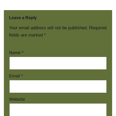
Leave a Reply
Your email address will not be published.
Required
fields are marked
*
Name
*
Email
*
Website