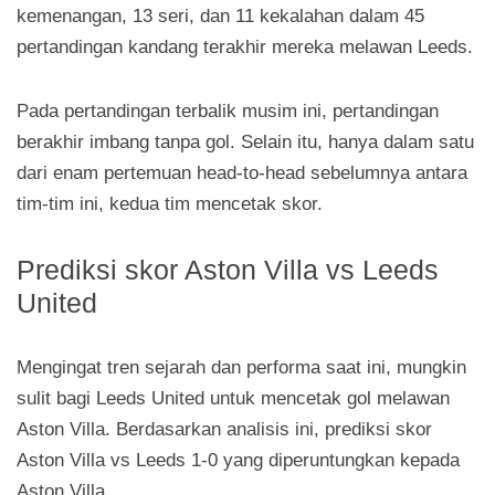
kemenangan, 13 seri, dan 11 kekalahan dalam 45
pertandingan kandang terakhir mereka melawan Leeds.
Pada pertandingan terbalik musim ini, pertandingan
berakhir imbang tanpa gol. Selain itu, hanya dalam satu
dari enam pertemuan head-to-head sebelumnya antara
tim-tim ini, kedua tim mencetak skor.
Prediksi skor Aston Villa vs Leeds
United
Mengingat tren sejarah dan performa saat ini, mungkin
sulit bagi Leeds United untuk mencetak gol melawan
Aston Villa. Berdasarkan analisis ini, prediksi skor
Aston Villa vs Leeds 1-0 yang diperuntungkan kepada
Aston Villa.