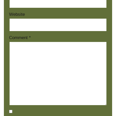
Website
Comment
*