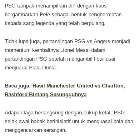
PSG tampak menampilkan diri dengan kaos
bergambarkan Pele sebagai bentuk penghormatan
kepada sang legenda yang telah berpulang.
Tidak lupa juga, pertandingan PSG vs Angers menjadi
momentum kembalinya Lionel Messi dalam
pertandingan PSG setelah mengambil libur usai
menjuarai Piala Dunia.
Baca juga:
Hasil Manchester United vs Charlton,
Rashford Bintang Sesungguhnya
Adapun laga berlangsung dengan cukup ketat. PSG
sejak awal babak berinisiatif untuk menguasai bola dan
menggencarkan serangan.