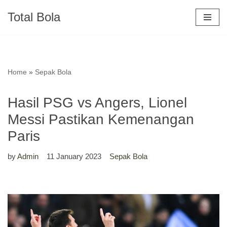
Total Bola
Skip
to
content
Home
»
Sepak Bola
Hasil PSG vs Angers, Lionel
Messi Pastikan Kemenangan
Paris
by
Admin
11 January 2023
Sepak Bola