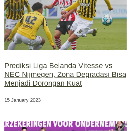
Prediksi Liga Belanda Vitesse vs
NEC Nijmegen, Zona Degradasi Bisa
Menjadi Dorongan Kuat
15 January 2023