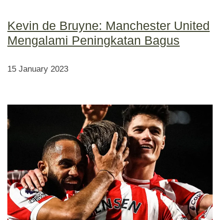
Kevin de Bruyne: Manchester United
Mengalami Peningkatan Bagus
15 January 2023