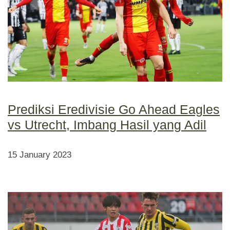
Prediksi Eredivisie Go Ahead Eagles
vs Utrecht, Imbang Hasil yang Adil
15 January 2023