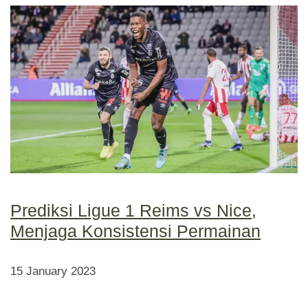
Prediksi Ligue 1 Reims vs Nice,
Menjaga Konsistensi Permainan
15 January 2023