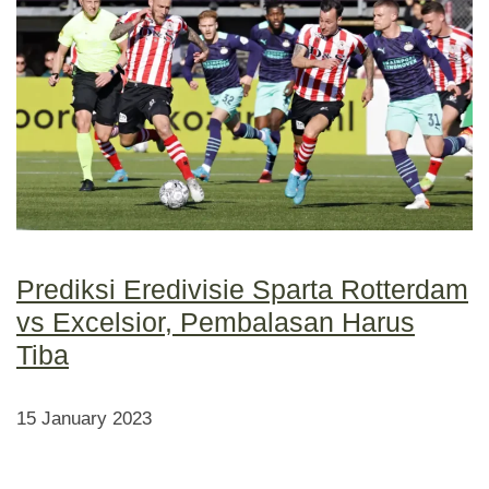
Prediksi Eredivisie Sparta Rotterdam
vs Excelsior, Pembalasan Harus
Tiba
15 January 2023