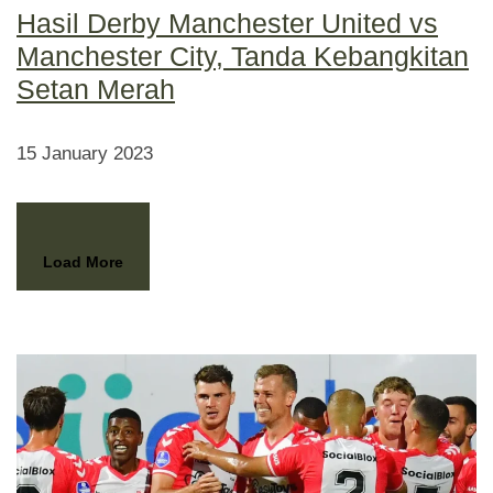
Hasil Derby Manchester United vs
Manchester City, Tanda Kebangkitan
Setan Merah
15 January 2023
Load More