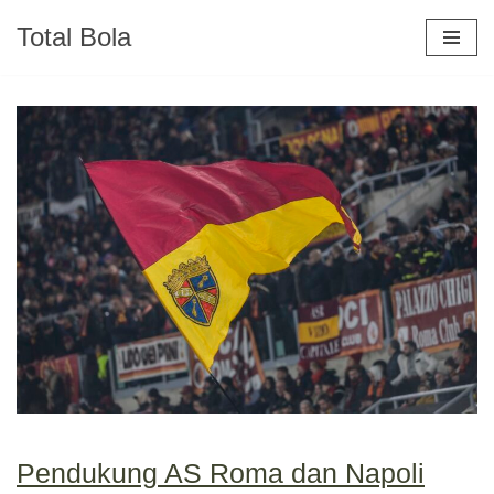
Total Bola
Skip
to
content
Pendukung AS Roma dan Napoli