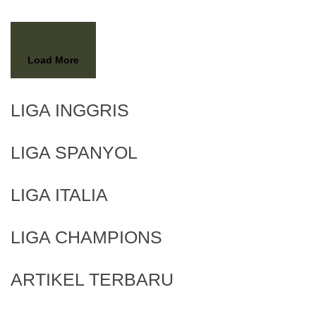
Load More
LIGA INGGRIS
LIGA SPANYOL
LIGA ITALIA
LIGA CHAMPIONS
ARTIKEL TERBARU