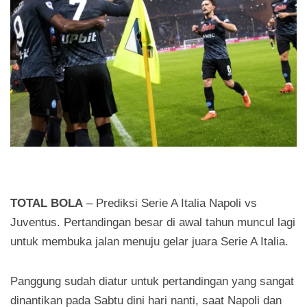
TOTAL BOLA
– Prediksi Serie A Italia Napoli vs
Juventus. Pertandingan besar di awal tahun muncul lagi
untuk membuka jalan menuju gelar juara Serie A Italia.
Panggung sudah diatur untuk pertandingan yang sangat
dinantikan pada Sabtu dini hari nanti, saat Napoli dan