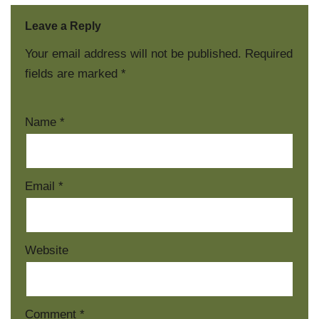
Leave a Reply
Your email address will not be published.
Required
fields are marked
*
Name
*
Email
*
Website
Comment
*