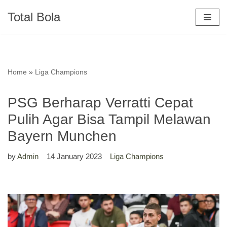
Total Bola
Skip
to
content
Home
»
Liga Champions
PSG Berharap Verratti Cepat
Pulih Agar Bisa Tampil Melawan
Bayern Munchen
by
Admin
14 January 2023
Liga Champions