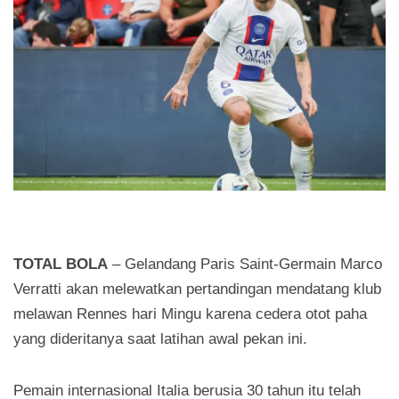
TOTAL BOLA
– Gelandang Paris Saint-Germain Marco
Verratti akan melewatkan pertandingan mendatang klub
melawan Rennes hari Mingu karena cedera otot paha
yang dideritanya saat latihan awal pekan ini.
Pemain internasional Italia berusia 30 tahun itu telah