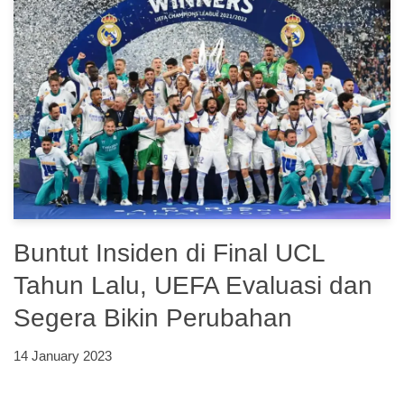
Buntut Insiden di Final UCL
Tahun Lalu, UEFA Evaluasi dan
Segera Bikin Perubahan
14 January 2023