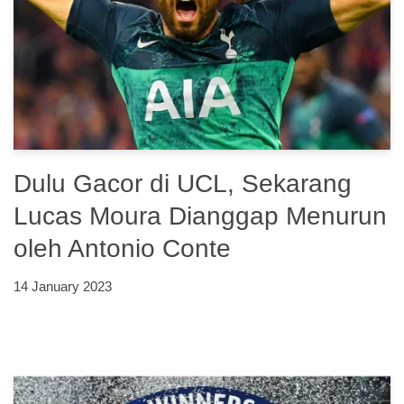
Dulu Gacor di UCL, Sekarang
Lucas Moura Dianggap Menurun
oleh Antonio Conte
14 January 2023