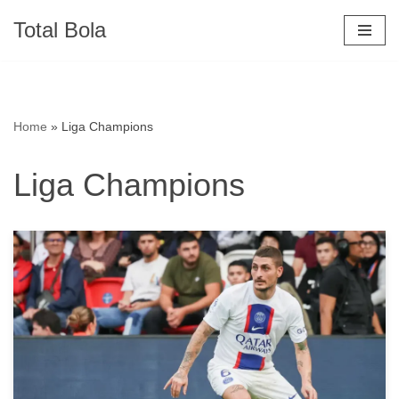
Total Bola
Skip
to
content
Home
»
Liga Champions
Liga Champions