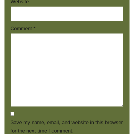
Website
Comment
*
Save my name, email, and website in this browser
for the next time I comment.