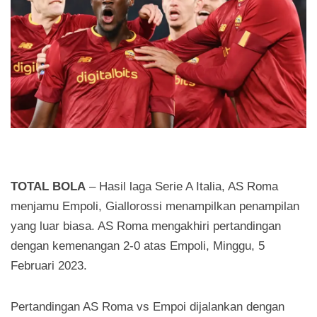
TOTAL BOLA
– Hasil laga Serie A Italia, AS Roma
menjamu Empoli, Giallorossi menampilkan penampilan
yang luar biasa. AS Roma mengakhiri pertandingan
dengan kemenangan 2-0 atas Empoli, Minggu, 5
Februari 2023.
Pertandingan AS Roma vs Empoi dijalankan dengan